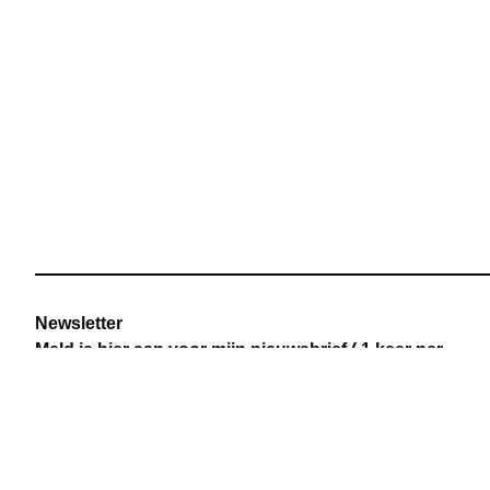
Newsletter
Meld je hier aan voor mijn nieuwsbrief
( 1 keer per
maand)
Sign up here for my newsletter
(once a month)