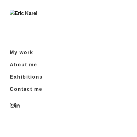
Overslaan
naar
inhoud
My work
About me
Exhibitions
Contact me